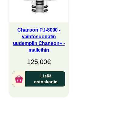
Chanson PJ-8000 -
vaihtosuodatin
uudempiin Chanson+ -
malleihin
125,00
€
Lisää
ostoskoriin