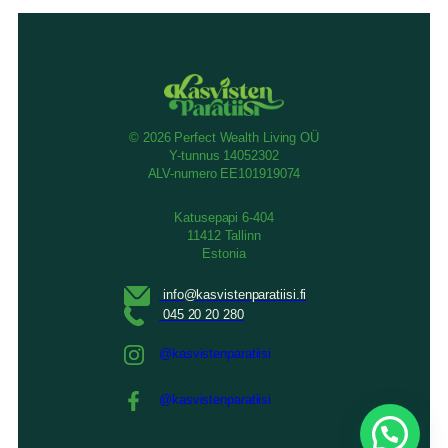
© 2026 Perfect Wealth Living OÜ
Y-tunnus 14052302
ALV-numero EE101919074
Katusepapi 6-404
11412 Tallinn
Estonia
@kasvistenparatiisi
@kasvistenparatiisi