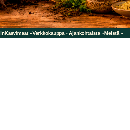
in
Kasvimaat
Verkkokauppa
Ajankohtaista
Meistä