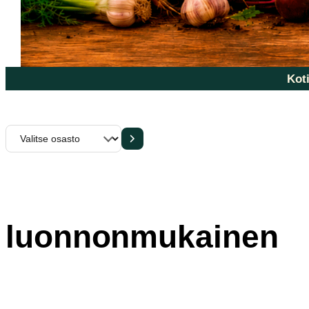
Koti
Valitse
osasto
luonnonmukainen