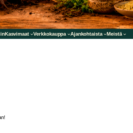
in
Kasvimaat
Verkkokauppa
Ajankohtaista
Meistä
an!