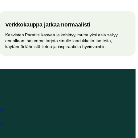
Verkkokauppa jatkaa normaalisti
Kasvisten Paratiisi kasvaa ja kehittyy, mutta yksi asia säilyy
ennallaan: halumme tarjota sinulle laadukkaita tuotteita,
käytännönläheistä tietoa ja inspiraatiota hyvinvointiin…
iisi
iisi