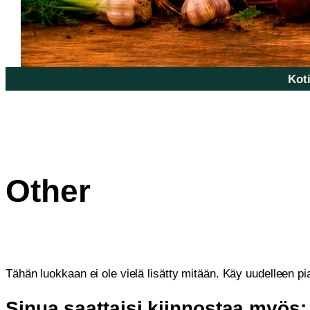
Koti
Other
Tähän luokkaan ei ole vielä lisätty mitään. Käy uudelleen pi
Sinua saattaisi kiinnostaa myös: