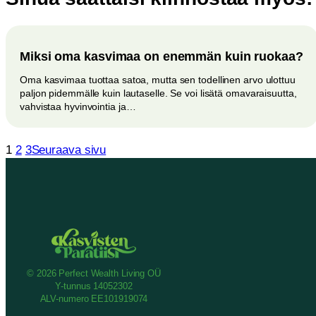
Miksi oma kasvimaa on enemmän kuin ruokaa?
Oma kasvimaa tuottaa satoa, mutta sen todellinen arvo ulottuu
paljon pidemmälle kuin lautaselle. Se voi lisätä omavaraisuutta,
vahvistaa hyvinvointia ja…
1
2
3
Seuraava sivu
© 2026 Perfect Wealth Living OÜ
Y-tunnus 14052302
ALV-numero EE101919074